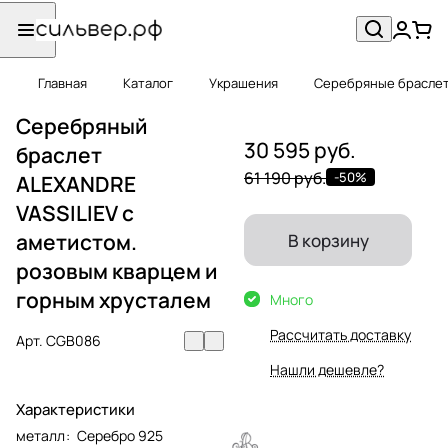
Главная
Каталог
Украшения
Серебряные брасле
Серебряный
30 595 руб.
браслет
61 190 руб.
-50%
ALEXANDRE
VASSILIEV с
аметистом.
В корзину
розовым кварцем и
горным хрусталем
Много
Рассчитать доставку
Арт.
CGB086
Нашли дешевле?
Характеристики
металл
:
Серебро 925