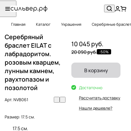
Главная
Каталог
Украшения
Серебряные брасле
Серебряный
10 045 руб.
браслет EILAT с
20 090 руб.
-50%
лабрадоритом.
розовым кварцем,
лунным камнем,
В корзину
раухтопазом и
позолотой
Достаточно
Рассчитать доставку
Арт.
NVB061
Нашли дешевле?
Размер:
17.5 см.
17.5 см.