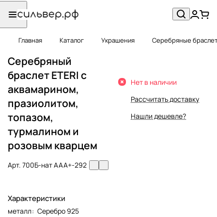
Главная
Каталог
Украшения
Серебряные брасле
Серебряный
браслет ETERI с
Нет в наличии
аквамарином,
Рассчитать доставку
празиолитом,
топазом,
Нашли дешевле?
турмалином и
розовым кварцем
Арт.
700Б-нат ААА+-292
Характеристики
металл
:
Серебро 925