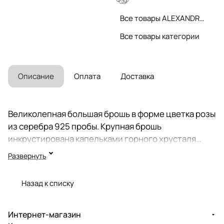
Все товары ALEXANDRE VASSILIEV
Все товары категории
Описание
Оплата
Доставка
Великолепная большая брошь в форме цветка розы
из серебра 925 пробы. Крупная брошь
инкрустирована капельками горного хрусталя
(Бразилия) и 126-тью сверкающими марказитами
Развернуть
Swarovski. Размер броши 6,2 х 5,7 см. Безопасный и
надежный замок с предохранителем обеспечивает
Назад к списку
надежное крепление к одежде и правильное
положение броши. Коллекция ювелирных
украшений Вечные ценности историка моды,
Интернет-магазин