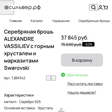
Главная
Каталог
Украшения
Серебряные броши
Серебряная брошь
37 845 руб.
ALEXANDRE
75 690 руб.
-50%
VASSILIEV с горным
хрусталем и
марказитами
В корзину
Swarovski
Достаточно
Арт.
TJBR342
Рассчитать доставку
Нашли дешевле?
Характеристики
металл
:
Серебро 925
Основная вставка
:
Хрусталь