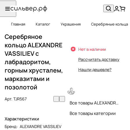
Главная
Каталог
Украшения
Серебряные кольца
Серебряное
кольцо ALEXANDRE
Нет в наличии
VASSILIEV c
Рассчитать доставку
лабрадоритом,
горным хрусталем,
Нашли дешевле?
марказитами и
позолотой
Арт.
TJR567
Все товары ALEXANDRE VASSILIEV
Все товары категории
Характеристики
Бренд
:
ALEXANDRE VASSILIEV