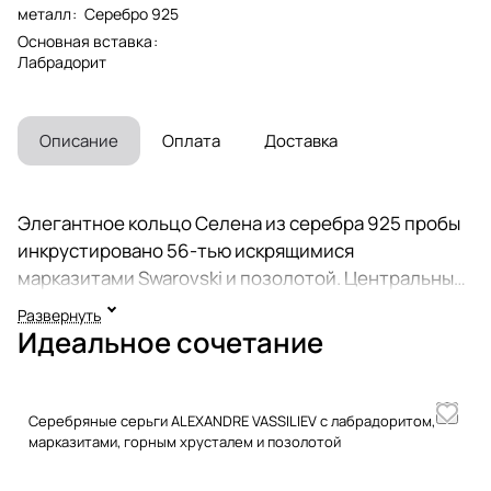
металл
:
Серебро 925
Основная вставка
:
Лабрадорит
Описание
Оплата
Доставка
Элегантное кольцо Селена из серебра 925 пробы
инкрустировано 56-тью искрящимися
марказитами Swarovski и позолотой. Центральный
камень - натуральный лабрадорит с выраженной
Развернуть
иризацией, сверху закрыт бразильским горным
Идеальное сочетание
хрусталем для придания дополнительной глубины
и объема. Оттенок лабрадорита может
незначительно отличаться от фото, так как каждый
Серебряные серьги ALEXANDRE VASSILIEV с лабрадоритом,
камень уникален. Размер верхней части - 16 на 19
марказитами, горным хрусталем и позолотой
мм., высота - 7 мм. Размер камня - 11 на 14 мм. С