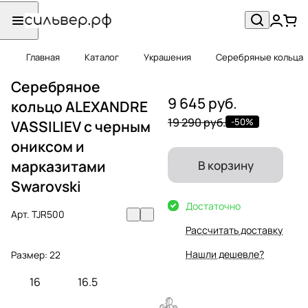
Главная
Каталог
Украшения
Серебряные кольца
Серебряное
9 645 руб.
кольцо ALEXANDRE
19 290 руб.
-50%
VASSILIEV с черным
ониксом и
марказитами
В корзину
Swarovski
Достаточно
Арт.
TJR500
Рассчитать доставку
Нашли дешевле?
Размер:
22
16
16.5