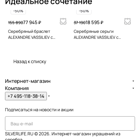
Идеальное сочетание
3 мм, закрепка Invisible. Размер верхней части - 1,2
-50%
-50%
см. Коллекция ювелирных украшений Вечные
ценности историка моды, ведущего Модного
77 945 ₽
18 595 ₽
155 890
37 190
приговора Александра Васильева. Покупка
Серебряный браслет
Серебряные серьги
комплектом создает полностью завершенный
ALEXANDRE VASSILIEV с
ALEXANDRE VASSILIEV с
гранатами и марказитами
гранатами и марказитами
образ. Это готовый подарок для себя или близкого
Swarovski
Swarovski
человека, несомненно произведет впечатление.
Крупное кольцо с красными камнями выгодно
Назад к списку
подчеркнет Вашу индивидуальность. Александр
Васильев: Эта коллекция - реверанс утонченной
Интернет-магазин
ювелирной моде начала XX века. Это вечные
Компания
ценности!
+7 495-118-38-14
Подписаться
на новости и акции
SILVERLIFE.RU © 2026. Интернет-магазин украшений из
серебра