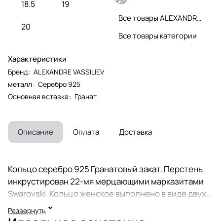
18.5
19
Все товары ALEXANDRE VASSILIEV
20
Все товары категории
Характеристики
Бренд
:
ALEXANDRE VASSILIEV
металл
:
Серебро 925
Основная вставка
:
Гранат
Описание
Оплата
Доставка
Кольцо серебро 925 Гранатовый закат. Перстень
инкрустирован 22-мя мерцающими марказитами
Swarovski. Кольцо женское выполнено в виде двух
сердец, соединенных дорожкой из 4-х
Развернуть
натуральных гранатов (Индия) огранки Квадрат 3 х