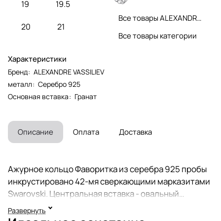
19
19.5
Все товары ALEXANDRE VASSILIEV
20
21
Все товары категории
Характеристики
Бренд
:
ALEXANDRE VASSILIEV
металл
:
Серебро 925
Основная вставка
:
Гранат
Описание
Оплата
Доставка
Ажурное кольцо Фаворитка из серебра 925 пробы
инкрустировано 42-мя сверкающими марказитами
Swarovski. Центральная вставка - овальный
натуральный гранат (Индия), 5 х 7 мм. Коллекция
Развернуть
ювелирных украшений Вечные ценности историка