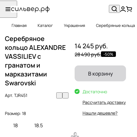
Главная
Каталог
Украшения
Серебряные кольца
Серебряное
14 245 руб.
кольцо ALEXANDRE
28 490 руб.
-50%
VASSILIEV с
гранатом и
марказитами
В корзину
Swarovski
Достаточно
Арт.
TJR451
Рассчитать доставку
Нашли дешевле?
Размер:
18
18
18.5