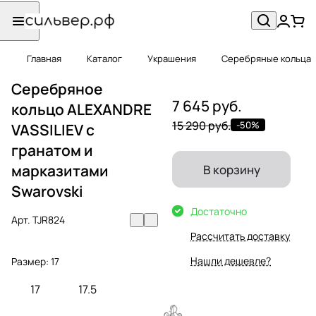
Главная
Каталог
Украшения
Серебряные кольца
Серебряное
7 645 руб.
кольцо ALEXANDRE
15 290 руб.
-50%
VASSILIEV с
гранатом и
марказитами
В корзину
Swarovski
Достаточно
Арт.
TJR824
Рассчитать доставку
Нашли дешевле?
Размер:
17
17
17.5