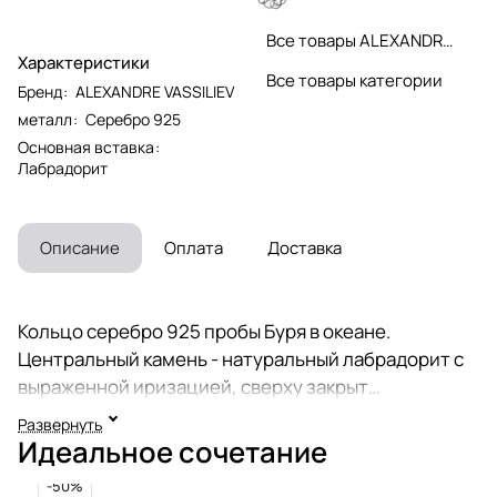
Все товары ALEXANDRE VASSILIEV
Характеристики
Все товары категории
Бренд
:
ALEXANDRE VASSILIEV
металл
:
Серебро 925
Основная вставка
:
Лабрадорит
Описание
Оплата
Доставка
Кольцо серебро 925 пробы Буря в океане.
Центральный камень - натуральный лабрадорит с
выраженной иризацией, сверху закрыт
бразильским горным хрусталем для придания
Развернуть
дополнительной глубины и объема. Оттенок
Идеальное сочетание
лабрадорита может незначительно отличаться от
-50%