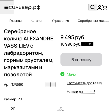
Главная
Каталог
Украшения
Серебряные кольца
Серебряное
9 495 руб.
кольцо ALEXANDRE
18 990 руб.
-50%
VASSILIEV с
лабрадоритом,
горным хрусталем,
В корзину
марказитами и
позолотой
Мало
Рассчитать доставку
Арт.
TJR560
Нашли дешевле?
Размер:
20
20