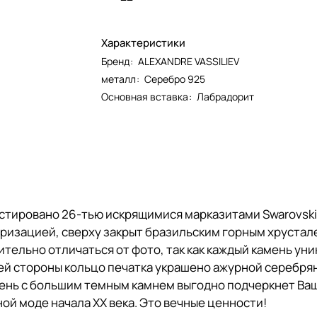
Характеристики
Бренд
:
ALEXANDRE VASSILIEV
металл
:
Серебро 925
Основная вставка
:
Лабрадорит
стировано 26-тью искрящимися марказитами Swarovski 
иризацией, сверху закрыт бразильским горным хруста
ельно отличаться от фото, так как каждый камень уника
енней стороны кольцо печатка украшено ажурной серебр
стень с большим темным камнем выгодно подчеркнет Ва
ой моде начала XX века. Это вечные ценности!