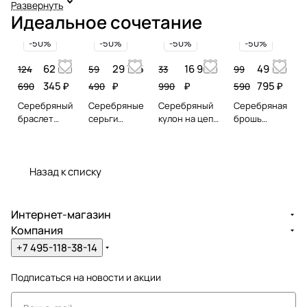
Развернуть
королевской власти. Тычинки цветка украшают,16
Идеальное сочетание
цитринов (Шри-Ланка), обрамленных золотом 750
-50%
-50%
-50%
-50%
пробы. Размер цветка - 4,5 х 4,2 см. Коллекция
ювелирных украшений Вечные ценности историка
62
29 745
16 995
49
124
59
33
99
моды, ведущего Модного приговора Александра
345 ₽
₽
₽
795 ₽
690
490
990
590
Васильева. Покупка комплектом создает
Серебряный
Серебряные
Серебряный
Серебряная
полностью завершенный образ.
браслет
серьги
кулон на цепи
брошь
ALEXANDRE
ALEXANDRE
ALEXANDRE
ALEXANDRE
VASSILIEV с
VASSILIEV с
VASSILIEV с
VASSILIEV с
Это готовый подарок для себя или близкого
цитрином,
цитрином,
цитрином,
цитрином,
человека, который несомненно произведет
марказитами
Назад к списку
марказитами
марказитами
марказитами
Swarovski и
Swarovski и
Swarovski и
Swarovski и
впечатление. Винтажное кольцо необычной формы
позолотой
позолотой
позолотой
позолотой
выгодно подчеркнет Вашу индивидуальность. Эта
Интернет-магазин
коллекция - реверанс утонченной ювелирной моде
Компания
начала XX века. Это вечные ценности!
+7 495-118-38-14
Подписаться
на новости и акции