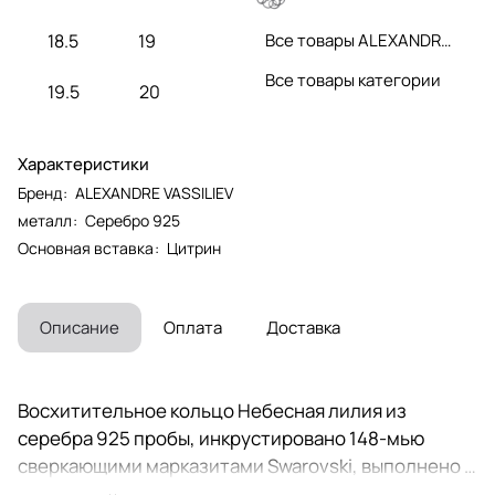
Все товары ALEXANDRE VASSILIEV
18.5
19
Все товары категории
19.5
20
Характеристики
Бренд
:
ALEXANDRE VASSILIEV
металл
:
Серебро 925
Основная вставка
:
Цитрин
Описание
Оплата
Доставка
Восхитительное кольцо Небесная лилия из
серебра 925 пробы, инкрустировано 148-мью
сверкающими марказитами Swarovski, выполнено в
форме цветка лилии - символа чистоты и