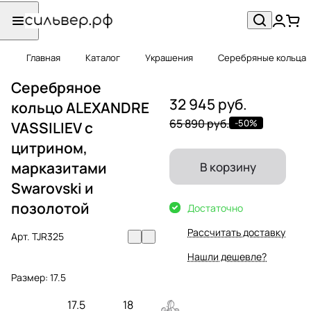
Главная
Каталог
Украшения
Серебряные кольца
Серебряное
32 945 руб.
кольцо ALEXANDRE
65 890 руб.
-50%
VASSILIEV с
цитрином,
марказитами
В корзину
Swarovski и
позолотой
Достаточно
Рассчитать доставку
Арт.
TJR325
Нашли дешевле?
Размер:
17.5
17.5
18