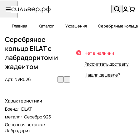
Главная
Каталог
Украшения
Серебряные кольца
Серебряное
кольцо EILAT с
Нет в наличии
лабрадоритом и
Рассчитать доставку
жадеитом
Нашли дешевле?
Арт.
NVR026
Характеристики
Бренд
:
EILAT
металл
:
Серебро 925
Основная вставка
:
Лабрадорит