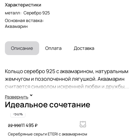
Характеристики
металл
:
Серебро 925
Основная вставка
:
Аквамарин
Описание
Оплата
Доставка
Кольцо серебро 925 с аквамарином, натуральным
жемчугом и позолоченной лягушкой. Аквамарин
считается символом искренней любви и дружбы,
чистоты и волшебства. В древности камень
Развернуть
символизировал счастье и долголетие. Считалось,
Идеальное сочетание
что аквамарин помогает продлить молодость и
-50%
снискать благосклонность повелителей морской
стихии. У китайцев лягушка - лунное существо,
11 495 ₽
22 990
относящееся к принципу инь, символизирует
Серебряные серьги ETERI с аквамарином