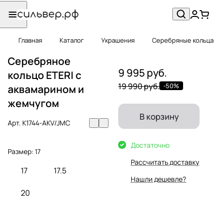
Главная
Каталог
Украшения
Серебряные кольца
Серебряное
9 995 руб.
кольцо ETERI c
19 990 руб.
-50%
аквамарином и
жемчугом
В корзину
Арт.
K1744-AKV/JMC
Достаточно
Размер:
17
Рассчитать доставку
17
17.5
Нашли дешевле?
20