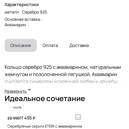
Характеристики
металл
:
Серебро 925
Основная вставка
:
Аквамарин
Описание
Оплата
Доставка
Кольцо серебро 925 с аквамарином, натуральным
жемчугом и позолоченной лягушкой. Аквамарин
считается символом искренней любви и дружбы,
чистоты и волшебства. В древности камень
Развернуть
символизировал счастье и долголетие. Считалось,
Идеальное сочетание
что аквамарин помогает продлить молодость и
-50%
снискать благосклонность повелителей морской
стихии. У китайцев лягушка - лунное существо,
11 495 ₽
22 990
относящееся к принципу инь, символизирует
Серебряные серьги ETERI с аквамарином