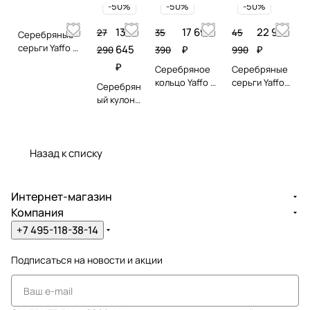
-50%
-50%
-50%
13
17 695
22 995
27
35
45
Серебряные
серьги Yaffo с
645
₽
₽
290
390
990
золотом, синт.
₽
Серебряное
Серебряные
опалом и
кольцо Yaffo с
серьги Yaffo с
Серебрян
фианитами
опалом
золотом,
ый кулон
синтетически
бирюзой и
Yaffo с
м и золотом
фианитами
золотом и
бирюзой
Назад к списку
Интернет-магазин
Компания
+7 495-118-38-14
Подписаться
на новости и акции