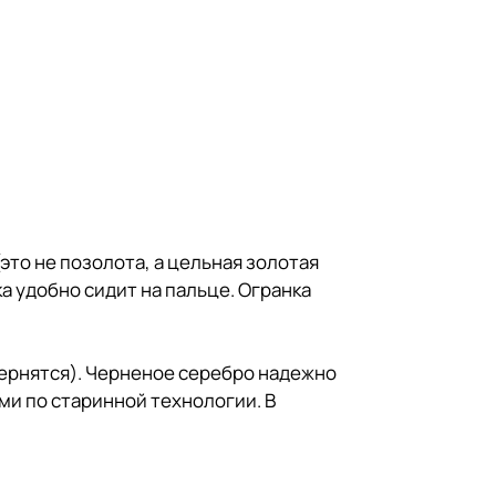
то не позолота, а цельная золотая
а удобно сидит на пальце. Огранка
ернятся). Черненое серебро надежно
и по старинной технологии. В