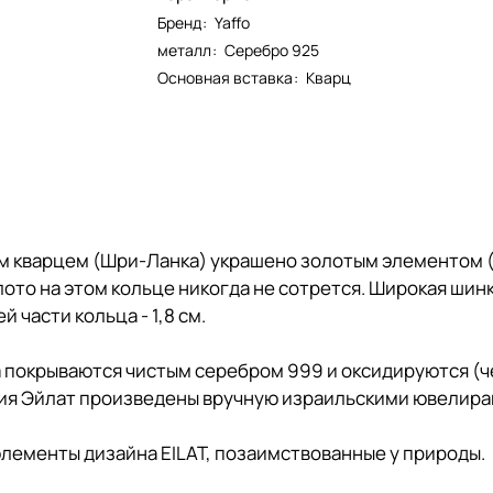
Бренд
:
Yaffo
металл
:
Серебро 925
Основная вставка
:
Кварц
 кварцем (Шри-Ланка) украшено золотым элементом (э
лото на этом кольце никогда не сотрется. Широкая шинк
 части кольца - 1,8 см.
 покрываются чистым серебром 999 и оксидируются (ч
ия Эйлат произведены вручную израильскими ювелирам
элементы дизайна EILAT, позаимствованные у природы.