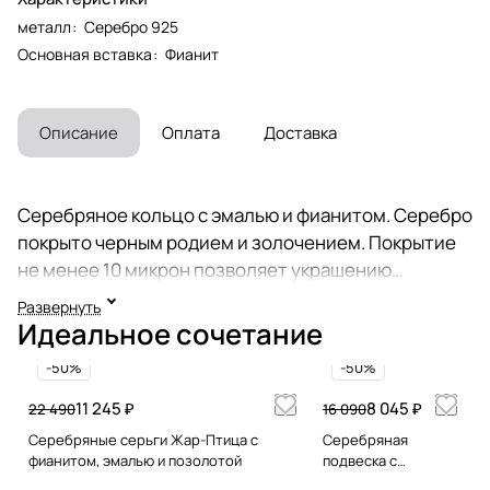
металл
:
Серебро 925
Основная вставка
:
Фианит
Описание
Оплата
Доставка
Серебряное кольцо с эмалью и фианитом. Серебро
покрыто черным родием и золочением. Покрытие
не менее 10 микрон позволяет украшению
выглядеть как новое в течение длительного
Развернуть
времени. Размер: 18 на 22 мм. Комплект: серьги
Идеальное сочетание
26840951, подвеска 26840955. Коллекция Жар-
-50%
-50%
Птица создана московскими ювелирами,
работающими с эмалью с 1995 года. Художники
11 245 ₽
8 045 ₽
22 490
16 090
вручную расписывают украшения, используя
Серебряные серьги Жар-Птица с
Серебряная
технологию "гильоше", художественную роспись
фианитом, эмалью и позолотой
подвеска с
фианитом
по эмали, витражную эмаль. Идея наших