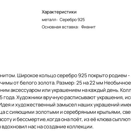
Характеристики
металл
:
Серебро 925
Основная вставка
:
Фианит
нитом. Широкое кольцо серебро 925 покрыто родием -
имы от белого золота. Размер: 25 на 22 мм Необычно
ним аксессуаром или украшением на каждый день. Кол
 года. Художники вручную расписывают украшения, ис
Идея и художественный замысел наших украшений имее
ица с сияющими золотыми и серебряными крыльями, св
соту и бессмертие,когда она поёт, из её клюва сыплю
ы вдохновил нас на создание коллекции.