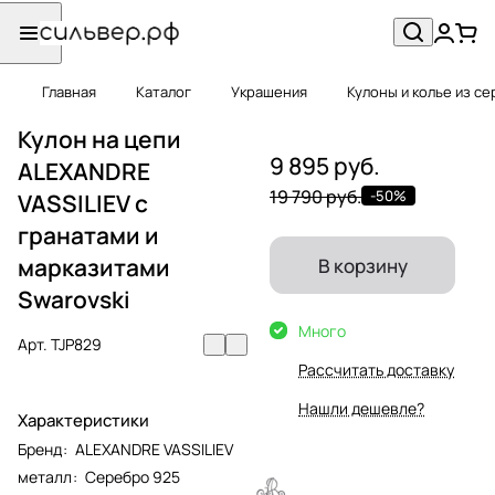
Главная
Каталог
Украшения
Кулоны и колье из с
Кулон на цепи
9 895 руб.
ALEXANDRE
19 790 руб.
-50%
VASSILIEV с
гранатами и
марказитами
В корзину
Swarovski
Много
Арт.
TJP829
Рассчитать доставку
Нашли дешевле?
Характеристики
Бренд
:
ALEXANDRE VASSILIEV
металл
:
Серебро 925