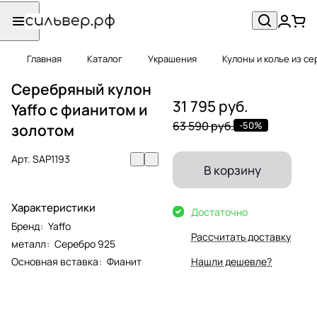
Главная
Каталог
Украшения
Кулоны и колье из с
Серебряный кулон
31 795 руб.
Yaffo с фианитом и
63 590 руб.
-50%
золотом
Арт.
SAP1193
В корзину
Характеристики
Достаточно
Бренд
:
Yaffo
Рассчитать доставку
металл
:
Серебро 925
Основная вставка
:
Фианит
Нашли дешевле?