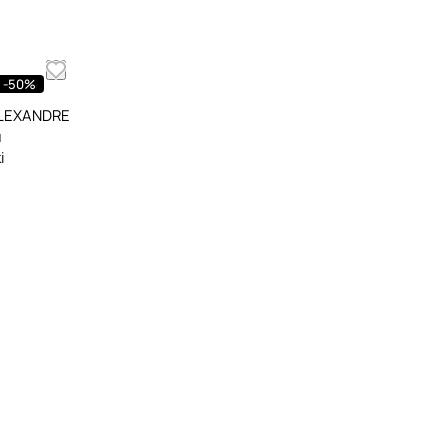
-50%
ALEXANDRE
и
i