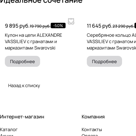
9 895 руб.
11 645 руб.
-50%
19 790 руб.
23 290 руб.
Кулон на цепи ALEXANDRE
Серебряное кольцо 
VASSILIEV с гранатами и
VASSILIEV с гранатом 
марказитами Swarovski
марказитами Swarovsk
Подробнее
Подробнее
Назад к списку
Интернет-магазин
Компания
Каталог
Контакты
Акции
Оплата