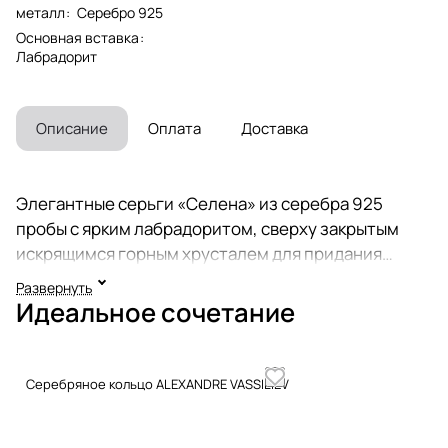
металл
:
Серебро 925
Основная вставка
:
Лабрадорит
Описание
Оплата
Доставка
Элегантные серьги «Селена» из серебра 925
пробы с ярким лабрадоритом, сверху закрытым
искрящимся горным хрусталем для придания
камню таинственного мерцания, инкрустированы
Развернуть
4-мя сверкающими марказитами Swarovski и
Идеальное сочетание
позолотой. Надежный английский замок. Размер
серьги - 3,5 см. Коллекция ювелирных украшений
«Вечные ценности» историка моды, ведущего
Серебряное кольцо ALEXANDRE VASSILIEV
«Модного приговора» Александра Васильева.