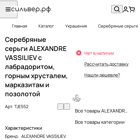
Главная
Каталог
Украшения
Серебряные серьги
Серебряные
серьги ALEXANDRE
Нет в наличии
VASSILIEV с
Рассчитать доставку
лабрадоритом,
горным хрусталем,
Нашли дешевле?
марказитам и
позолотой
Арт.
TJE552
Все товары ALEXANDRE VASSILIEV
Все товары категории
Характеристики
Бренд
:
ALEXANDRE VASSILIEV