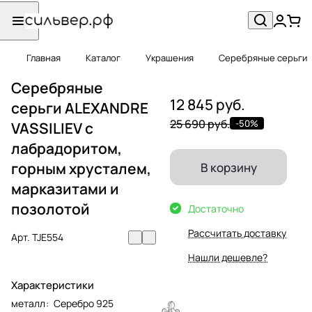
Главная
Каталог
Украшения
Серебряные серьги
Серебряные
12 845 руб.
серьги ALEXANDRE
25 690 руб.
-50%
VASSILIEV с
лабрадоритом,
горным хрусталем,
В корзину
марказитами и
позолотой
Достаточно
Рассчитать доставку
Арт.
TJE554
Нашли дешевле?
Характеристики
металл
:
Серебро 925