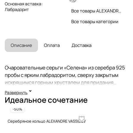
Основная вставка
:
Лабрадорит
Все товары ALEXANDRE VASSILIEV
Все товары категории
Описание
Оплата
Доставка
Очаровательные серьги «Селена» из серебра 925
пробы с ярким лабрадоритом, сверху закрытым
искрящимся горным хрусталем для придания
камню таинственного мерцания, инкрустированы
Развернуть
20-тью сверкающими марказитами Swarovski и
Идеальное сочетание
позолотой. Надежный английский замок. Размер
-50%
серьги - 3 см. Коллекция ювелирных украшений
«Вечные ценности» историка моды, ведущего
Серебряное кольцо ALEXANDRE VASSILIEV
«Модного приговора» Александра Васильева.