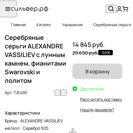
Главная
Каталог
Украшения
Серебряные серьги
Серебряные
14 845 руб.
серьги ALEXANDRE
29 690 руб.
-50%
VASSILIEV с лунным
камнем, фианитами
Swarovski и
В корзину
лолитом
Достаточно
Арт.
TJE495
Рассчитать доставку
Нашли дешевле?
Характеристики
Бренд
:
ALEXANDRE VASSILIEV
металл
:
Серебро 925