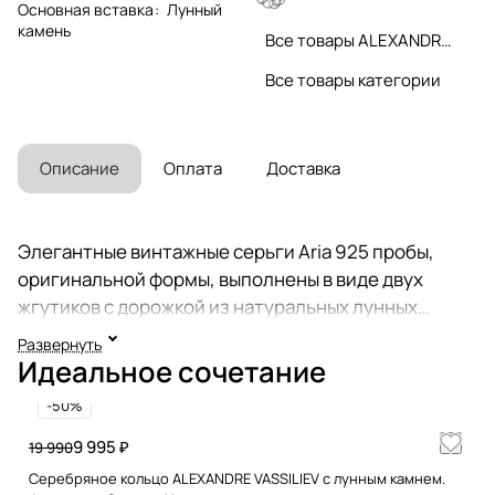
Основная вставка
:
Лунный
камень
Все товары ALEXANDRE VASSILIEV
Все товары категории
Описание
Оплата
Доставка
Элегантные винтажные серьги Aria 925 пробы,
оригинальной формы, выполнены в виде двух
жгутиков с дорожкой из натуральных лунных
камней (Шри-Ланка), лолитов и фианитов
Развернуть
Swarovski. Надежный замок Омега не позволяет
Идеальное сочетание
серьге заваливаться и прекрасно держит ее,
-50%
плотно прилегая к уху. Размер серьги - 1,6 на 0,8
см. Нежные серьги с камнями выгодно подчеркнут
9 995 ₽
19 990
вашу индивидуальность, могут быть вечерним
Серебряное кольцо ALEXANDRE VASSILIEV с лунным камнем.