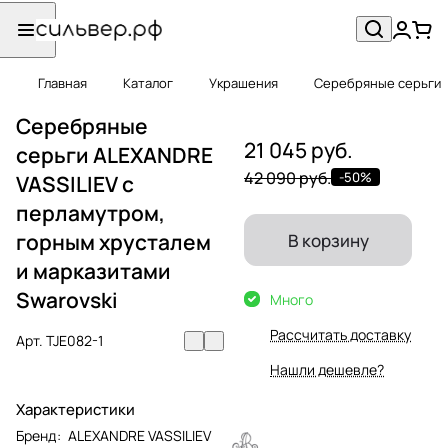
Главная
Каталог
Украшения
Серебряные серьги
Серебряные
21 045 руб.
серьги ALEXANDRE
42 090 руб.
-50%
VASSILIEV с
перламутром,
горным хрусталем
В корзину
и марказитами
Swarovski
Много
Рассчитать доставку
Арт.
TJE082-1
Нашли дешевле?
Характеристики
Бренд
:
ALEXANDRE VASSILIEV