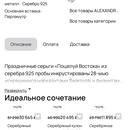
металл
:
Серебро 925
Все товары ALEXANDRE VASSILIEV
Основная вставка
:
Перламутр
Все товары категории
Описание
Оплата
Доставка
Праздничные серьги «Поцелуй Востока» из
серебра 925 пробы инкрустированы 28-мью
искрящимися марказитами Swarovski и фианитами
цвета «Бриллиант». Центральный камень
Развернуть
- перламутр из раковины морских моллюсков
Идеальное сочетание
цвета Индиго сверху закрытый прозрачным
-50%
-50%
-50%
искрящимся горным хрусталем для придания
глубины, объема и таинственного мерцания.
30 645 ₽
20 495 ₽
11 895 ₽
61 290
40 990
23 790
Длина серьги - 2,4 см. Коллекция ювелирных
Серебряный
Серебряный кулон
Серебряное