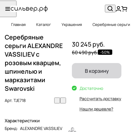
Главная
Каталог
Украшения
Серебряные серьги
Серебряные
30 245 руб.
серьги ALEXANDRE
60 490 руб.
-50%
VASSILIEV с
розовым кварцем,
шпинелью и
В корзину
марказитами
Swarovski
Достаточно
Рассчитать доставку
Арт.
TJE718
Нашли дешевле?
Характеристики
Бренд
:
ALEXANDRE VASSILIEV