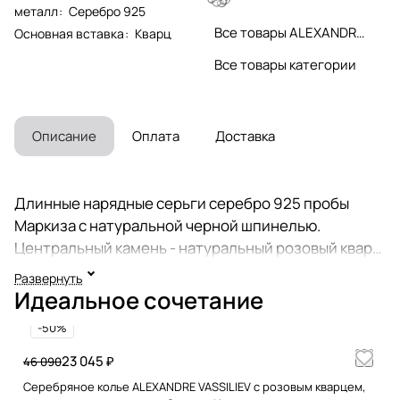
металл
:
Серебро 925
Все товары ALEXANDRE VASSILIEV
Основная вставка
:
Кварц
Все товары категории
Описание
Оплата
Доставка
Длинные нарядные серьги серебро 925 пробы
Маркиза с натуральной черной шпинелью.
Центральный камень - натуральный розовый кварц.
Розовые серьги оксидированы. Осидирование - это
Развернуть
процесс получения на поверхности серебряного
Идеальное сочетание
изделия защитной пленки, устойчивой к
-50%
воздействиям внешних факторов (черненое
серебро, оригинальные серьги с камнем
23 045 ₽
46 090
винтажные). Необычные серьги капли выгодно
Серебряное колье ALEXANDRE VASSILIEV с розовым кварцем,