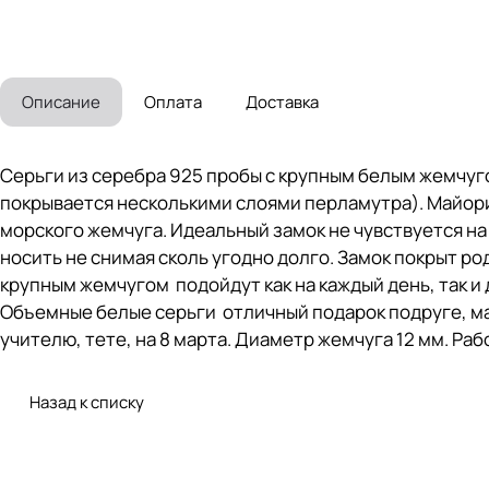
Описание
Оплата
Доставка
Серьги из серебра 925 пробы c крупным белым жемчуго
покрывается несколькими слоями перламутра). Майори
морского жемчуга. Идеальный замок не чувствуется н
носить не снимая сколь угодно долго. Замок покрыт р
крупным жемчугом подойдут как на каждый день, так и 
Объемные белые серьги отличный подарок подруге, мам
учителю, тете, на 8 марта. Диаметр жемчуга 12 мм. Раб
Назад к списку