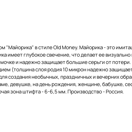
м "Майорика" в стиле Old Money. Майорика - это имита
ка имеет глубокое свечение, что делает ее визуально
а мочке и надежно защищает большие серьги от потери
одием (толщина слоя родия 10 микрон надежно защищает
для создания необычных, праздничных и вечерних образ
е, девушке, на день рождения, женщине, бабушке, сес
очая зона штифта - 6-6,5 мм. Производство - Россия.