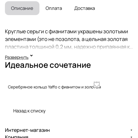
Описание
Оплата
Доставка
Круглые серьги с фианитами украшены золотыми
элементами (это не позолота, а цельная золотая
пластина толщиной 0,2 мм, надежно припаянная к
украшению). В отличие от позолоты, золото на
Развернуть
этих серьгах никогда не сотрется. Надежный
Идеальное сочетание
английский замок. Размер серьги - 3,2 см. Серьги
крупные, объемные, большие. Традиционно
израильские украшения не родируются, а
Серебряное кольцо Yaffo с фианитом и золотом
покрываются чистым серебром 999 и
оксидируются (чернятся). Черненое серебро
надежно защищено от воздействия внешних
Назад к списку
факторов. Украшения Эйлат произведены вручную
израильскими ювелирами по старинной
Интернет-магазин
технологии. В коллекции винтажных украшений Вы
Компания