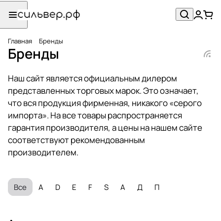
Главная
Бренды
Бренды
Наш сайт является официальным дилером
представленных торговых марок. Это означает,
что вся продукция фирменная, никакого «серого
импорта». На все товары распространяется
гарантия производителя, а цены на нашем сайте
соответствуют рекомендованным
производителем.
Все
A
D
E
F
S
А
Д
П