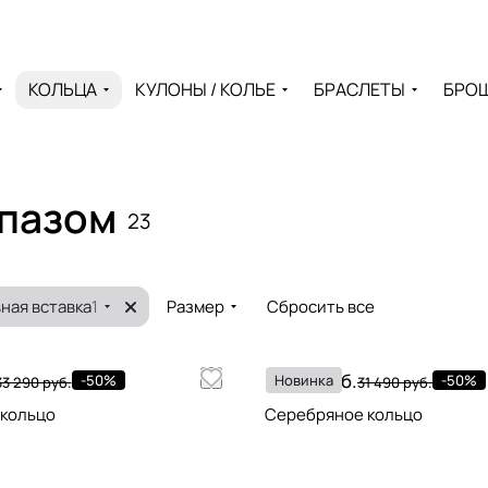
КОЛЬЦА
КУЛОНЫ / КОЛЬЕ
БРАСЛЕТЫ
БРО
опазом
23
ная вставка
1
Размер
Сбросить все
15 745 руб.
-50%
Новинка
-50%
33 290 руб.
31 490 руб.
кольцо
Серебряное кольцо