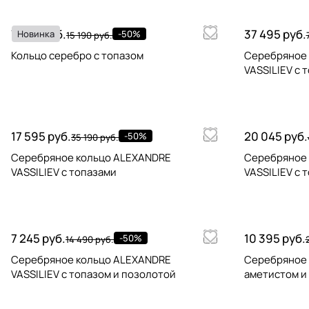
7 595 руб.
37 495 руб.
Новинка
-50%
15 190 руб.
Кольцо серебро с топазом
Серебряное
VASSILIEV с 
17 595 руб.
20 045 руб.
-50%
35 190 руб.
Серебряное кольцо ALEXANDRE
Серебряное
VASSILIEV с топазами
VASSILIEV с 
7 245 руб.
10 395 руб.
-50%
14 490 руб.
Серебряное кольцо ALEXANDRE
Серебряное к
VASSILIEV с топазом и позолотой
аметистом и