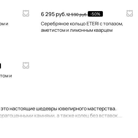
6 295 руб.
-50%
12 590 руб.
ом и
Серебряное кольцо ETERI с топазом,
аметистом и лимонным кварцем
том и
- это настоящие шедевры ювелирного мастерства.
рагоценными камнями, а также колец без вставок.
осмотреть украшения, входящие в комплект к тому или
нии украшений из "Идеальной пары", вы получаете 10%