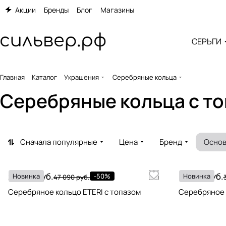
Акции
Бренды
Блог
Магазины
СЕРЬГИ
Главная
Каталог
Украшения
Серебряные кольца
Серебряные кольца c т
Сначала популярные
Цена
Бренд
Основ
23 545 руб.
16 645 руб.
Новинка
-50%
Новинка
47 090 руб.
Серебряное кольцо ETERI с топазом
Серебряное 