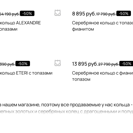
8 895 руб.
-50%
-50%
54 190 руб.
17 790 руб.
 кольцо ALEXANDRE
Серебряное кольцо с топаз
топазами
фианитом
13 895 руб.
-50%
-50%
 390 руб.
27 790 руб.
кольцо ETERI с топазами
Серебряное кольцо с фиани
топазом
 нашем магазине, поэтому все продаваемые у нас кольца 
епных золотых и серебряных колец с драгоценными и полуд
ебряные комплекты:
серьги
,
браслеты
,
кулоны или колье
. П
ьная пара". Напоминаем вам, что при совместном приобрете