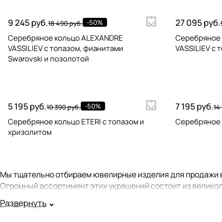
9 245 руб.
27 095 руб.
-50%
18 490 руб.
Серебряное кольцо ALEXANDRE
Серебряное
VASSILIEV с топазом, фианитами
VASSILIEV с 
Swarovski и позолотой
5 195 руб.
7 195 руб.
-50%
10 390 руб.
14
Серебряное кольцо ETERI с топазом и
Серебряное 
хризолитом
Мы тщательно отбираем ювелирные изделия для продажи в
Огромный ассортимент этих украшений состоит из великол
Развернуть
Многие украшения в нашем ассортименте составляют сер
иному кольцу, можно на карточке товара в рубрике "Идеал