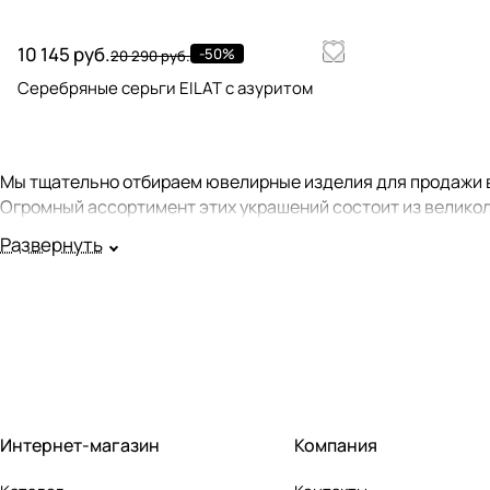
10 145 руб.
-50%
20 290 руб.
Серебряные серьги EILAT с азуритом
Мы тщательно отбираем ювелирные изделия для продажи в
Огромный ассортимент этих украшений состоит из великол
Развернуть
Мы стараемся, чтобы все продаваемые у нас серьги имели
серьгам, можно в карточке товара в рубрике "Идеальная п
все изделия из комплекта.
Подробнее ознакомиться с нашим ассортиментом вы может
Серьги с драгоценными камнями:
Интернет-магазин
Компания
Серьги с бриллиантами