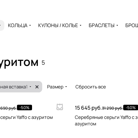
КОЛЬЦА
КУЛОНЫ / КОЛЬЕ
БРАСЛЕТЫ
БРО
зуритом
5
ная вставка
1
Размер
Сбросить все
15 645 руб.
-50%
-50%
 690 руб.
31 290 руб.
ерьги Yaffo с азуритом
Серебряные серьги Yaffo с 
азуритом