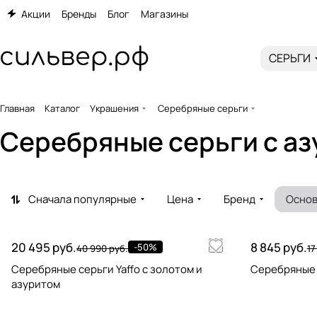
Акции
Бренды
Блог
Магазины
СЕРЬГИ
Главная
Каталог
Украшения
Серебряные серьги
Серебряные серьги c а
Сначала популярные
Цена
Бренд
Основ
20 495 руб.
8 845 руб.
-50%
40 990 руб.
17
Серебряные серьги Yaffo с золотом и
Серебряные с
азуритом