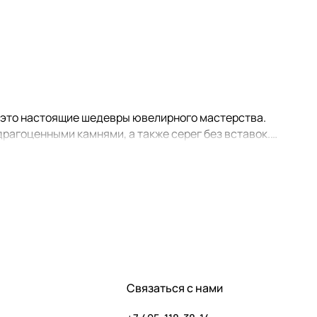
- это настоящие шедевры ювелирного мастерства.
рагоценными камнями, а также серег без вставок.
реть украшения, входящие в комплект к тем или иным
рашений из "Идеальной пары", вы получаете 10% скидку на
Связаться с нами