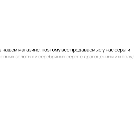
 нашем магазине, поэтому все продаваемые у нас серьги 
епных золотых и серебряных серег с драгоценными и полуд
 комплекты из
колец
,
браслетов
,
кулонов или колье
. Посмот
ара". Напоминаем вам, что при совместном приобретении ук
е, перейдя по ссылкам, расположенным ниже: