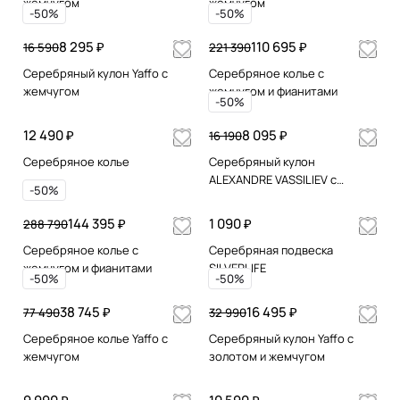
жемчугом
жемчугом
-50%
-50%
8 295 ₽
110 695 ₽
16 590
221 390
Серебряный кулон Yaffo с
Серебряное колье с
жемчугом
жемчугом и фианитами
-50%
12 490 ₽
8 095 ₽
16 190
Серебряное колье
Серебряный кулон
ALEXANDRE VASSILIEV с
-50%
жемчугом, марказитами и
позолотой
144 395 ₽
1 090 ₽
288 790
Серебряное колье с
Серебряная подвеска
жемчугом и фианитами
SILVERLIFE
-50%
-50%
38 745 ₽
16 495 ₽
77 490
32 990
Серебряное колье Yaffo с
Серебряный кулон Yaffo с
жемчугом
золотом и жемчугом