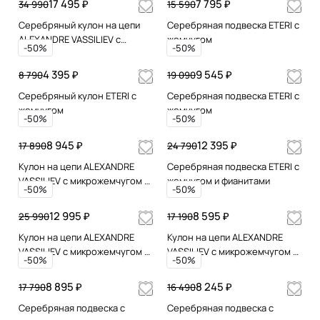
17 495 ₽
7 795 ₽
34 990
15 590
Серебряный кулон на цепи
Серебряная подвеска ETERI с
ALEXANDRE VASSILIEV с
жемчугом
-50%
-50%
микрожемчугом и
марказитами Swarovski
4 395 ₽
9 545 ₽
8 790
19 090
Серебряный кулон ETERI с
Серебряная подвеска ETERI с
жемчугом
жемчугом
-50%
-50%
8 945 ₽
12 395 ₽
17 890
24 790
Кулон на цепи ALEXANDRE
Серебряная подвеска ETERI с
VASSILIEV с микрожемчугом и
жемчугом и фианитами
-50%
-50%
марказитами
12 995 ₽
8 595 ₽
25 990
17 190
Кулон на цепи ALEXANDRE
Кулон на цепи ALEXANDRE
VASSILIEV с микрожемчугом и
VASSILIEV с микрожемчугом и
-50%
-50%
марказитами
марказитами
8 895 ₽
8 245 ₽
17 790
16 490
Серебряная подвеска с
Серебряная подвеска с