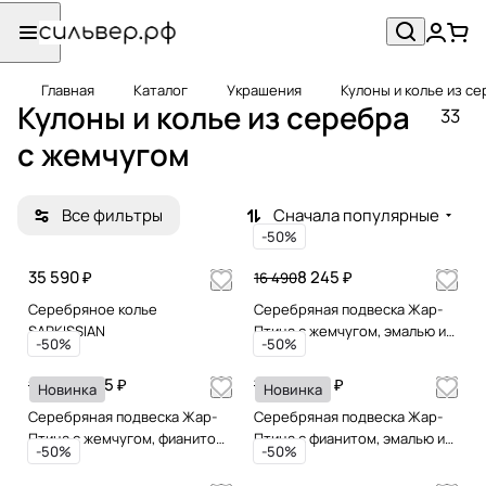
Главная
Каталог
Украшения
Кулоны и колье из с
Кулоны и колье из серебра
33
с жемчугом
Все фильтры
Сначала популярные
-50%
35 590 ₽
8 245 ₽
16 490
Серебряное колье
Серебряная подвеска Жар-
SARKISSIAN
Птица с жемчугом, эмалью и
-50%
-50%
позолотой
6 445 ₽
3 795 ₽
12 890
7 590
Новинка
Новинка
Серебряная подвеска Жар-
Серебряная подвеска Жар-
Птица с жемчугом, фианитом,
Птица с фианитом, эмалью и
-50%
-50%
эмалью и позолотой
позолотой