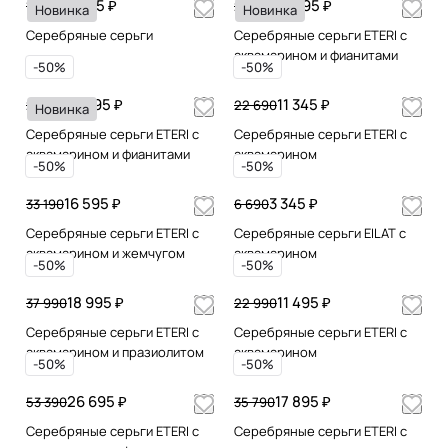
9 645 ₽
13 995 ₽
19 290
27 990
Новинка
Новинка
Серебряные серьги
Серебряные серьги ETERI с
аквамарином и фианитами
-50%
-50%
14 595 ₽
11 345 ₽
29 190
22 690
Новинка
Серебряные серьги ETERI с
Серебряные серьги ETERI с
аквамарином и фианитами
аквамарином
-50%
-50%
16 595 ₽
3 345 ₽
33 190
6 690
Серебряные серьги ETERI с
Серебряные серьги EILAT с
аквамарином и жемчугом
аквамарином
-50%
-50%
18 995 ₽
11 495 ₽
37 990
22 990
Серебряные серьги ETERI с
Серебряные серьги ETERI с
аквамарином и празиолитом
аквамарином
-50%
-50%
26 695 ₽
17 895 ₽
53 390
35 790
Серебряные серьги ETERI с
Серебряные серьги ETERI с