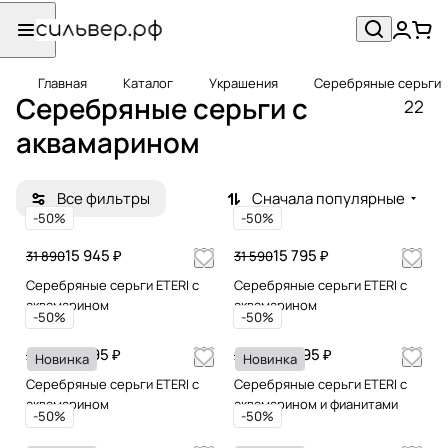
Главная
Каталог
Украшения
Серебряные серьги
Серебряные серьги c
22
аквамарином
Все фильтры
Сначала популярные
-50%
-50%
15 945 ₽
15 795 ₽
31 890
31 590
Серебряные серьги ETERI с
Серебряные серьги ETERI с
аквамарином
аквамарином
-50%
-50%
11 395 ₽
13 995 ₽
22 790
27 990
Новинка
Новинка
Серебряные серьги ETERI с
Серебряные серьги ETERI с
аквамарином
аквамарином и фианитами
-50%
-50%