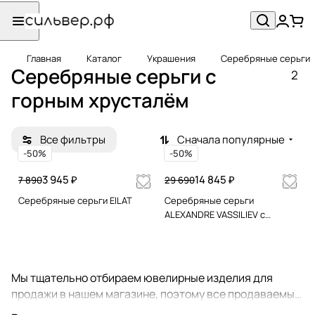
Главная
Каталог
Украшения
Серебряные серьги
Серебряные серьги c
2
горным хрусталём
Все фильтры
Сначала популярные
-50%
-50%
3 945 ₽
14 845 ₽
7 890
29 690
Серебряные серьги EILAT
Серебряные серьги
ALEXANDRE VASSILIEV c
горным хрусталем,
марказитами Swarowski и
позолотой
Мы тщательно отбираем ювелирные изделия для
продажи в нашем магазине, поэтому все продаваемые
у нас серьги - это настоящие шедевры ювелирного