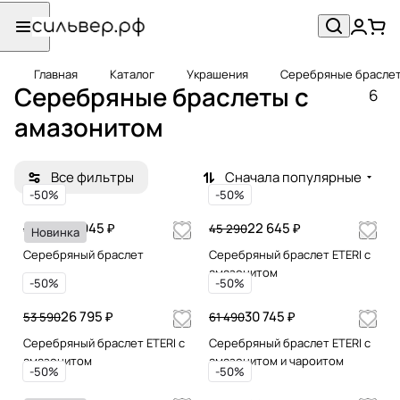
Главная
Каталог
Украшения
Серебряные брасле
Серебряные браслеты с
6
амазонитом
Все фильтры
Сначала популярные
-50%
-50%
22 945 ₽
22 645 ₽
45 890
45 290
Новинка
Серебряный браслет
Серебряный браслет ETERI с
амазонитом
-50%
-50%
26 795 ₽
30 745 ₽
53 590
61 490
Серебряный браслет ETERI с
Серебряный браслет ETERI с
амазонитом
амазонитом и чароитом
-50%
-50%