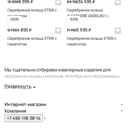
6 995 ₽
34 595 ₽
13 990
69 190
Серебряное кольцо ETERI с
Серебряное кольцо
гематитом
ALEXANDRE VASSILIEV с
-50%
-50%
гематитом и марказитами
Swarovski
4 895 ₽
5 595 ₽
9 790
11 190
Серебряное кольцо ETERI с
Серебряное кольцо ETERI с
гематитом
гематитом
Мы тщательно отбираем ювелирные изделия для
продажи в нашем магазине, поэтому все продаваемые
у нас кольца - это настоящие шедевры ювелирного
Развернуть
мастерства. Огромный ассортимент этих украшений
состоит из великолепных золотых и серебряных колец
с драгоценными и полудрагоценными камнями, а
Интернет-магазин
также колец без вставок.
Компания
+7 495-118-38-14
Многие украшения в нашем ассортименте составляют