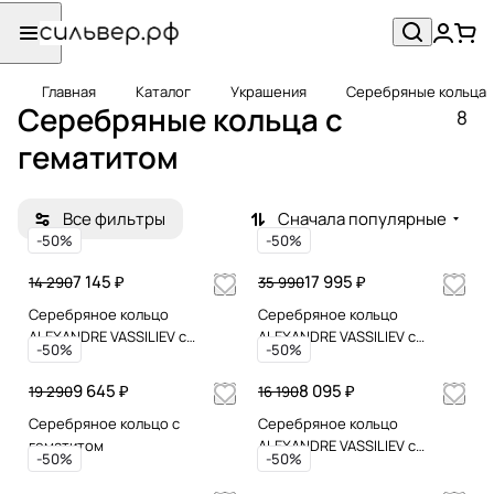
Главная
Каталог
Украшения
Серебряные кольца
Серебряные кольца c
8
гематитом
Все фильтры
Сначала популярные
-50%
-50%
7 145 ₽
17 995 ₽
14 290
35 990
Серебряное кольцо
Серебряное кольцо
ALEXANDRE VASSILIEV с
ALEXANDRE VASSILIEV с
-50%
-50%
гематитом, марказитами
гематитом, марказитами
Swarovski и позолотой
Swarovski и позолотой
9 645 ₽
8 095 ₽
19 290
16 190
Серебряное кольцо с
Серебряное кольцо
гематитом
ALEXANDRE VASSILIEV с
-50%
-50%
гематитом, фианитами и
марказитами Swarovski