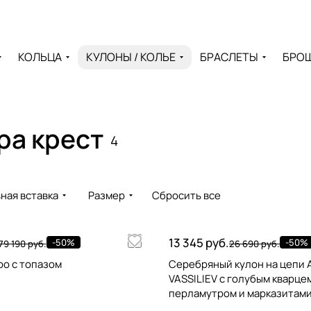
КОЛЬЦА
КУЛОНЫ / КОЛЬЕ
БРАСЛЕТЫ
БРО
ра крест
4
ная вставка
Размер
Сбросить все
13 345 руб.
-50%
-50%
79 190 руб.
26 690 руб.
ро с топазом
Серебряный кулон на цепи
VASSILIEV с голубым кварце
перламутром и марказитами