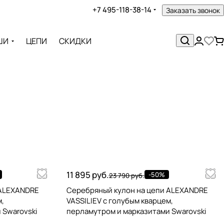
+7 495-118-38-14
Заказать звонок
ШИ
ЦЕПИ
СКИДКИ
11 895 руб.
-50%
23 790 руб.
 ALEXANDRE
Серебряный кулон на цепи ALEXANDRE
м,
VASSILIEV с голубым кварцем,
 Swarovski
перламутром и марказитами Swarovski