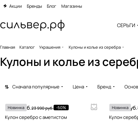
Акции
Бренды
Блог
Магазины
СЕРЬГИ
Главная
Каталог
Украшения
Кулоны и колье из серебра
Кулоны и колье из сереб
Сначала популярные
Цена
Бренд
Основ
11 995 руб.
39 595 руб.
Новинка
-50%
Новинка
23 990 руб.
Кулон серебро с аметистом
Кулон сереб