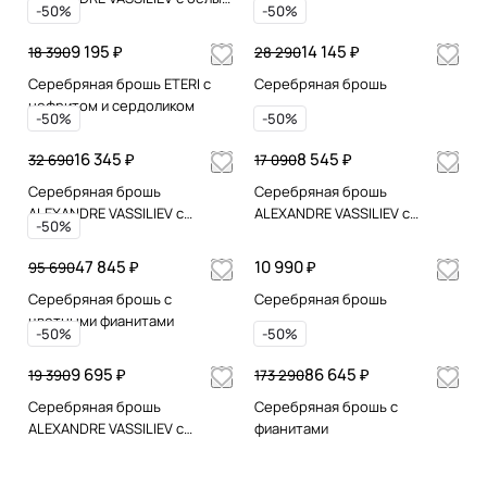
-50%
-50%
топазом и марказитами
Swarovski
9 195 ₽
14 145 ₽
18 390
28 290
Серебряная брошь ETERI с
Серебряная брошь
нефритом и сердоликом
-50%
-50%
16 345 ₽
8 545 ₽
32 690
17 090
Серебряная брошь
Серебряная брошь
ALEXANDRE VASSILIEV с
ALEXANDRE VASSILIEV с
-50%
гранатом и марказитами
марказитами Swarovski и
Swarovski
микрожемчугом
47 845 ₽
10 990 ₽
95 690
Серебряная брошь с
Серебряная брошь
цветными фианитами
-50%
-50%
9 695 ₽
86 645 ₽
19 390
173 290
Серебряная брошь
Серебряная брошь с
ALEXANDRE VASSILIEV с
фианитами
марказитами Swarovski и
фианитами Swarovski