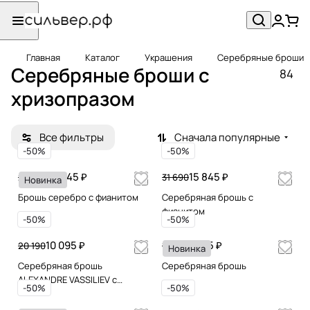
Главная
Каталог
Украшения
Серебряные броши
Серебряные броши с
84
хризопразом
Все фильтры
Сначала популярные
-50%
-50%
14 845 ₽
15 845 ₽
29 690
31 690
Новинка
Брошь серебро с фианитом
Серебряная брошь с
фианитом
-50%
-50%
10 095 ₽
8 195 ₽
20 190
16 390
Новинка
Серебряная брошь
Серебряная брошь
ALEXANDRE VASSILIEV с
-50%
-50%
марказитами Swarovski и
гранатами