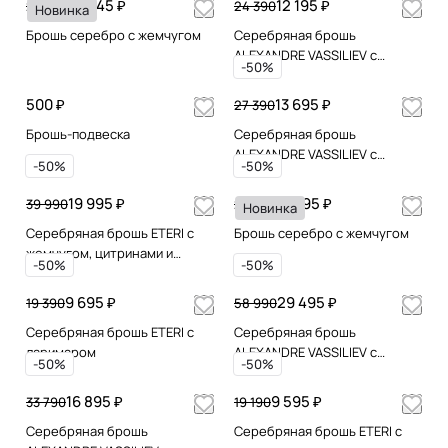
12 845 ₽
12 195 ₽
25 690
24 390
Новинка
Брошь серебро с жемчугом
Серебряная брошь
ALEXANDRE VASSILIEV с
-50%
марказитами Swarovski и
гранатами
500 ₽
13 695 ₽
27 390
Брошь-подвеска
Серебряная брошь
ALEXANDRE VASSILIEV с
-50%
-50%
марказитами Swarovski и
гранатами
19 995 ₽
13 995 ₽
39 990
27 990
Новинка
Серебряная брошь ETERI с
Брошь серебро с жемчугом
жемчугом, цитринами и
-50%
-50%
позолотой
9 695 ₽
29 495 ₽
19 390
58 990
Серебряная брошь ETERI с
Серебряная брошь
ларимаром
ALEXANDRE VASSILIEV с
-50%
-50%
марказитами Swarovski
топазом ,гранатом и
16 895 ₽
9 595 ₽
33 790
19 190
аметистом
Серебряная брошь
Серебряная брошь ETERI с