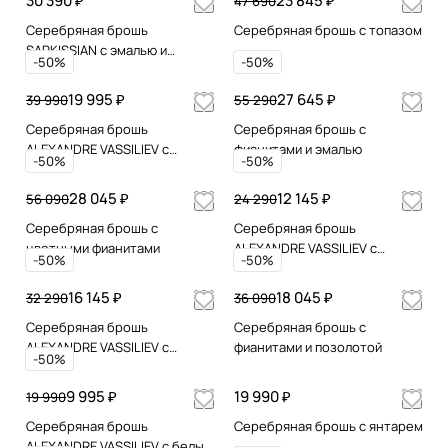
30 390 ₽
23 845 ₽
47 690
аметистом и цитрином
микрожемчугом
Серебряная брошь
Серебряная брошь с топазом
SARKISSIAN с эмалью и
-50%
-50%
позолотой
19 995 ₽
27 645 ₽
39 990
55 290
Серебряная брошь
Серебряная брошь с
ALEXANDRE VASSILIEV с
фианитами и эмалью
-50%
-50%
гранатом, микрожемчугом и
марказитами Swarovski
28 045 ₽
12 145 ₽
56 090
24 290
Серебряная брошь с
Серебряная брошь
цветными фианитами
ALEXANDRE VASSILIEV с
-50%
-50%
гранатом, микрожемчугом и
марказитами Swarovski
16 145 ₽
18 045 ₽
32 290
36 090
Серебряная брошь
Серебряная брошь с
ALEXANDRE VASSILIEV с
фианитами и позолотой
-50%
марказитами Swarovski,
жемчугом и микрожемчугом
9 995 ₽
19 990 ₽
19 990
Серебряная брошь
Серебряная брошь с янтарем
ALEXANDRE VASSILIEV с белым