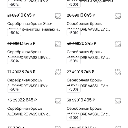
ALEXANDRE VASSILIEV с
амазонитом и родонитом
-50%
-50%
зеленым агатом,
марказитами Swarovski и
10 845 ₽
13 045 ₽
21 690
26 090
микрожемчугом
Серебряная брошь Жар-
Серебряная брошь
Птица с фианитом, эмалью и
ALEXANDRE VASSILIEV с
-50%
-50%
позолотой
марказитами Swarovski,
жемчугом и микрожемчугом
13 645 ₽
20 245 ₽
27 290
40 490
Серебряная брошь
Серебряная брошь
ALEXANDRE VASSILIEV с
ALEXANDRE VASSILIEV с
-50%
-50%
марказитами Swarovski и
гранатом и марказитами
микрожемчугом
Swarovski
38 745 ₽
13 745 ₽
77 490
27 490
Серебряная брошь
Серебряная брошь
ALEXANDRE VASSILIEV с
ALEXANDRE VASSILIEV с
-50%
-50%
лолитами, фианитами и
зеленым агатом,
марказитами Swarovski
марказитами Swarovski и
22 645 ₽
19 495 ₽
45 290
38 990
микрожемчугом
Серебряная брошь
Серебряная брошь
ALEXANDRE VASSILIEV с
ALEXANDRE VASSILIEV с
-50%
марказитами
зеленым агатом,
Swarovski,топазом,гранатом,
марказитами Swarovski и