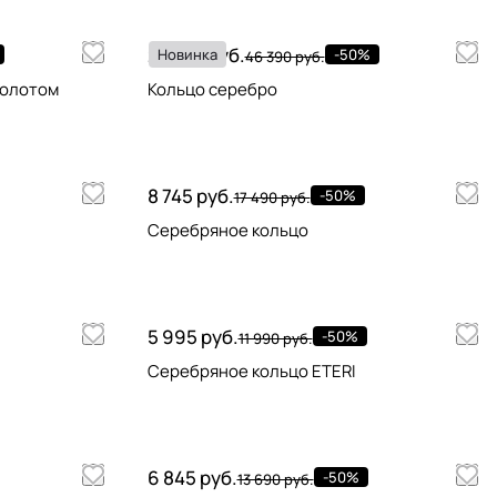
23 195 руб.
Новинка
-50%
46 390 руб.
золотом
Кольцо серебро
8 745 руб.
-50%
17 490 руб.
Серебряное кольцо
5 995 руб.
-50%
11 990 руб.
Серебряное кольцо ETERI
6 845 руб.
-50%
13 690 руб.