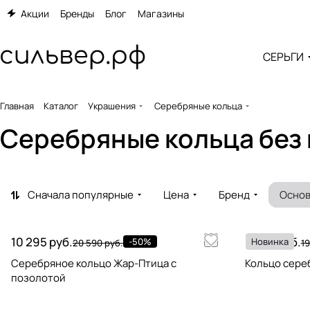
Акции
Бренды
Блог
Магазины
СЕРЬГИ
Главная
Каталог
Украшения
Серебряные кольца
Серебряные кольца без 
Сначала популярные
Цена
Бренд
Основ
10 295 руб.
9 795 руб.
-50%
Новинка
20 590 руб.
19
Серебряное кольцо Жар-Птица с
Кольцо сере
позолотой