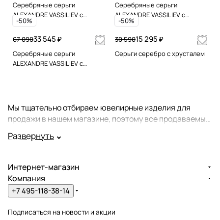
Серебряные серьги
Серебряные серьги
ALEXANDRE VASSILIEV с
ALEXANDRE VASSILIEV с
-50%
-50%
марказитами Swarovski
перламутром, кварцем и
марказитами Swarovski
33 545 ₽
15 295 ₽
67 090
30 590
Серебряные серьги
Серьги серебро с хрусталем
ALEXANDRE VASSILIEV с
кварцем и фианитами
Swarovski цвета "Аметист"
Мы тщательно отбираем ювелирные изделия для
продажи в нашем магазине, поэтому все продаваемые
у нас серьги - это настоящие шедевры ювелирного
Развернуть
мастерства. Огромный ассортимент этих украшений
состоит из великолепных золотых и серебряных серег
с драгоценными и полудрагоценными камнями, а
Интернет-магазин
также серег без вставок.
Компания
+7 495-118-38-14
Мы стараемся, чтобы все продаваемые у нас серьги
имели комплекты из
колец
,
браслетов
,
кулонов или
Подписаться
на новости и акции