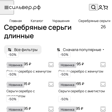
Главная
Каталог
Украшения
Серебряные серьги
Серебряные серьги
26
длинные
Все фильтры
Сначала популярные
-50%
-50%
19 995 ₽
27 995 ₽
39 990
55 990
Новинка
Новинка
Серьги серебро с жемчугом
Серьги серебро с жемчугом
-50%
-50%
17 395 ₽
29 995 ₽
34 790
59 990
Новинка
Новинка
Серьги серебро с
Серьги серебро с аметистом
хризолитом
-50%
-50%
17 995 ₽
21 995 ₽
35 990
43 990
Новинка
Новинка