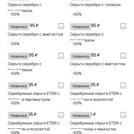
Серьги серебро с
Серьги серебро с топазом
раухтопазом
-50%
-50%
29 495 ₽
22 095 ₽
58 990
44 190
Новинка
Новинка
Серьги серебро с аметистом
Серьги серебро с
раухтопазом
-50%
-50%
25 995 ₽
25 995 ₽
51 990
51 990
Новинка
Новинка
Серьги серебро с
Серьги серебро с аметистом
раухтопазом
-50%
-50%
17 995 ₽
13 995 ₽
35 990
27 990
Новинка
Новинка
Серебряные серьги ETERI с
Серебряные серьги ETERI с
агатом и перламутром
жемчугом и позолотой
-50%
-50%
10 995 ₽
9 195 ₽
21 990
18 390
Новинка
Новинка
Серебряные серьги ETERI с
Серебряные серьги ETERI с
гранатом и позолотой
халцедоном и жемчугом
-50%
-50%