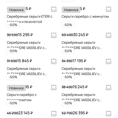
11 595 ₽
7 645 ₽
23 190
15 290
Новинка
Новинка
Серебряные серьги ETERI с
Серьги серебро с жемчугом
топазом и позолотой
-50%
-50%
15 295 ₽
30 245 ₽
30 590
60 490
Серебряные серьги
Серебряные серьги
ALEXANDRE VASSILIEV с
ALEXANDRE VASSILIEV с
-50%
-50%
розовым кварцем и
розовым кварцем, шпинелью
марказитами Swarovski
и марказитами Swarovski
15 845 ₽
17 195 ₽
31 690
34 390
Серебряные серьги
Серебряные серьги
ALEXANDRE VASSILIEV с
ALEXANDRE VASSILIEV с
-50%
-50%
марказитами Swarovski и
розовым кварцем и
позолотой
марказитами Swarovski
10 995 ₽
19 245 ₽
21 990
38 490
Новинка
Серьги серебро с
Серебряные серьги
родохрозитом
ALEXANDRE VASSILIEV с
-50%
-50%
розовым кварцем, жадеитом
и позолотой
23 145 ₽
26 395 ₽
46 290
52 790