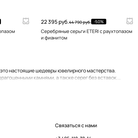
22 395 руб.
-50%
44 790 руб.
опазом
Серебряные серьги ETERI с раухтопазом
и фианитом
- это настоящие шедевры ювелирного мастерства.
рагоценными камнями, а также серег без вставок.
реть украшения, входящие в комплект к тем или иным
рашений из "Идеальной пары", вы получаете 10% скидку на
Связаться с нами