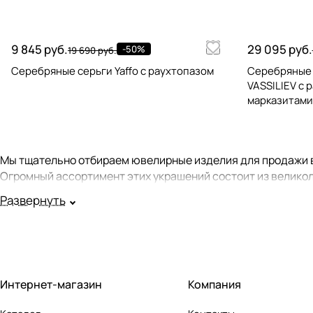
9 845 руб.
29 095 руб.
-50%
19 690 руб.
Серебряные серьги Yaffo с раухтопазом
Серебряные
VASSILIEV с 
марказитами
Мы тщательно отбираем ювелирные изделия для продажи в
Огромный ассортимент этих украшений состоит из великол
Развернуть
Мы стараемся, чтобы все продаваемые у нас серьги имели
серьгам, можно в карточке товара в рубрике "Идеальная п
все изделия из комплекта.
Подробнее ознакомиться с нашим ассортиментом вы может
Интернет-магазин
Компания
Серьги с драгоценными камнями: