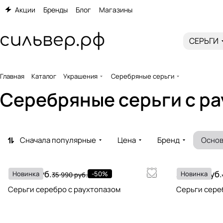
Акции
Бренды
Блог
Магазины
СЕРЬГИ
Главная
Каталог
Украшения
Серебряные серьги
Серебряные серьги c р
Сначала популярные
Цена
Бренд
Основ
17 995 руб.
22 095 руб.
Новинка
-50%
Новинка
35 990 руб.
Серьги серебро с раухтопазом
Серьги сере