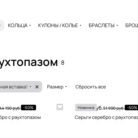
КОЛЬЦА
КУЛОНЫ / КОЛЬЕ
БРАСЛЕТЫ
БРО
аухтопазом
8
ная вставка
1
Размер
Сбросить все
25 995 руб.
-50%
Новинка
-50%
44 190 руб.
51 990 руб.
бро с раухтопазом
Серьги серебро с раухтопа