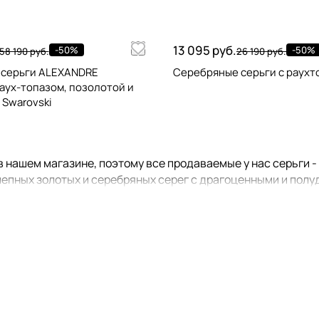
13 095 руб.
-50%
-50%
58 190 руб.
26 190 руб.
 серьги ALEXANDRE
Серебряные серьги с раухт
раух-топазом, позолотой и
 Swarovski
 нашем магазине, поэтому все продаваемые у нас серьги 
епных золотых и серебряных серег с драгоценными и полуд
 комплекты из
колец
,
браслетов
,
кулонов или колье
. Посмот
ара". Напоминаем вам, что при совместном приобретении ук
е, перейдя по ссылкам, расположенным ниже: