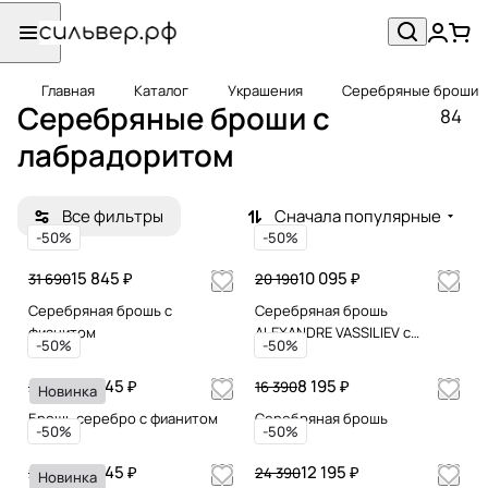
Главная
Каталог
Украшения
Серебряные броши
Серебряные броши с
84
лабрадоритом
Все фильтры
Сначала популярные
-50%
-50%
15 845 ₽
10 095 ₽
31 690
20 190
Серебряная брошь с
Серебряная брошь
фианитом
ALEXANDRE VASSILIEV с
-50%
-50%
марказитами Swarovski и
гранатами
14 845 ₽
8 195 ₽
29 690
16 390
Новинка
Брошь серебро с фианитом
Серебряная брошь
-50%
-50%
12 845 ₽
12 195 ₽
25 690
24 390
Новинка