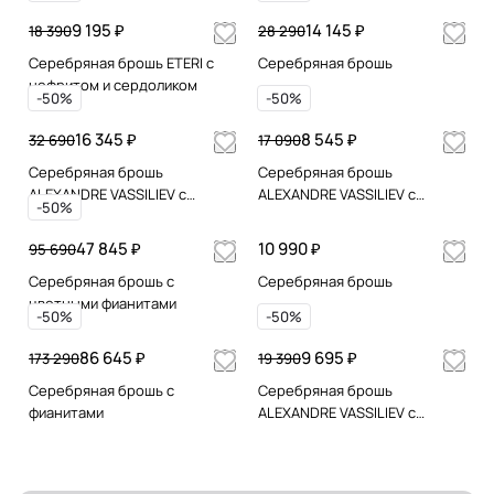
Swarovski
9 195 ₽
14 145 ₽
18 390
28 290
Серебряная брошь ETERI с
Серебряная брошь
нефритом и сердоликом
-50%
-50%
16 345 ₽
8 545 ₽
32 690
17 090
Серебряная брошь
Серебряная брошь
ALEXANDRE VASSILIEV с
ALEXANDRE VASSILIEV с
-50%
гранатом и марказитами
марказитами Swarovski и
Swarovski
микрожемчугом
47 845 ₽
10 990 ₽
95 690
Серебряная брошь с
Серебряная брошь
цветными фианитами
-50%
-50%
86 645 ₽
9 695 ₽
173 290
19 390
Серебряная брошь с
Серебряная брошь
фианитами
ALEXANDRE VASSILIEV с
марказитами Swarovski и
фианитами Swarovski