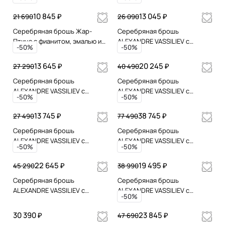
зеленым агатом,
марказитами Swarovski и
10 845 ₽
13 045 ₽
21 690
26 090
микрожемчугом
Серебряная брошь Жар-
Серебряная брошь
Птица с фианитом, эмалью и
ALEXANDRE VASSILIEV с
-50%
-50%
позолотой
марказитами Swarovski,
жемчугом и микрожемчугом
13 645 ₽
20 245 ₽
27 290
40 490
Серебряная брошь
Серебряная брошь
ALEXANDRE VASSILIEV с
ALEXANDRE VASSILIEV с
-50%
-50%
марказитами Swarovski и
гранатом и марказитами
микрожемчугом
Swarovski
13 745 ₽
38 745 ₽
27 490
77 490
Серебряная брошь
Серебряная брошь
ALEXANDRE VASSILIEV с
ALEXANDRE VASSILIEV с
-50%
-50%
зеленым агатом,
лолитами, фианитами и
марказитами Swarovski и
марказитами Swarovski
22 645 ₽
19 495 ₽
45 290
38 990
микрожемчугом
Серебряная брошь
Серебряная брошь
ALEXANDRE VASSILIEV с
ALEXANDRE VASSILIEV с
-50%
марказитами
зеленым агатом,
Swarovski,топазом,гранатом,
марказитами Swarovski и
30 390 ₽
23 845 ₽
47 690
аметистом и цитрином
микрожемчугом