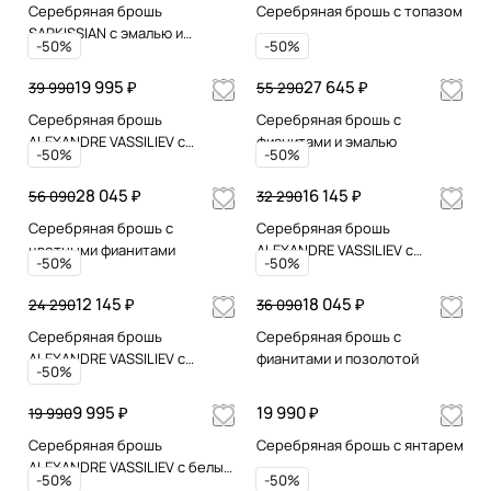
Серебряная брошь
Серебряная брошь с топазом
SARKISSIAN с эмалью и
-50%
-50%
позолотой
19 995 ₽
27 645 ₽
39 990
55 290
Серебряная брошь
Серебряная брошь с
ALEXANDRE VASSILIEV с
фианитами и эмалью
-50%
-50%
гранатом, микрожемчугом и
марказитами Swarovski
28 045 ₽
16 145 ₽
56 090
32 290
Серебряная брошь с
Серебряная брошь
цветными фианитами
ALEXANDRE VASSILIEV с
-50%
-50%
марказитами Swarovski,
жемчугом и микрожемчугом
12 145 ₽
18 045 ₽
24 290
36 090
Серебряная брошь
Серебряная брошь с
ALEXANDRE VASSILIEV с
фианитами и позолотой
-50%
гранатом, микрожемчугом и
марказитами Swarovski
9 995 ₽
19 990 ₽
19 990
Серебряная брошь
Серебряная брошь с янтарем
ALEXANDRE VASSILIEV с белым
-50%
-50%
топазом и марказитами