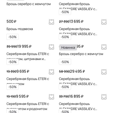
Брошь серебро с жемчугом
Серебряная брошь
ALEXANDRE VASSILIEV с
-50%
марказитами Swarovski и
гранатами
500 ₽
13 695 ₽
27 390
Брошь-подвеска
Серебряная брошь
ALEXANDRE VASSILIEV с
-50%
-50%
марказитами Swarovski и
гранатами
19 995 ₽
13 995 ₽
39 990
27 990
Новинка
Серебряная брошь ETERI с
Брошь серебро с жемчугом
жемчугом, цитринами и
-50%
-50%
позолотой
9 695 ₽
29 495 ₽
19 390
58 990
Серебряная брошь ETERI с
Серебряная брошь
ларимаром
ALEXANDRE VASSILIEV с
-50%
-50%
марказитами Swarovski
топазом ,гранатом и
9 595 ₽
16 895 ₽
19 190
33 790
аметистом
Серебряная брошь ETERI с
Серебряная брошь
амазонитом и родонитом
ALEXANDRE VASSILIEV с
-50%
-50%