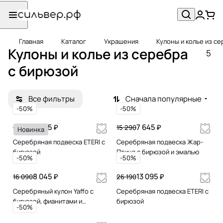
Главная
Каталог
Украшения
Кулоны и колье из с
Кулоны и колье из серебра
5
с бирюзой
Все фильтры
Сначала популярные
-50%
-50%
5 495 ₽
7 645 ₽
10 990
15 290
Новинка
Серебряная подвеска ETERI с
Серебряная подвеска Жар-
бирюзой
Птица с бирюзой и эмалью
-50%
-50%
8 045 ₽
13 095 ₽
16 090
26 190
Серебряный кулон Yaffo с
Серебряная подвеска ETERI с
бирюзой, фианитами и
бирюзой
-50%
золотом