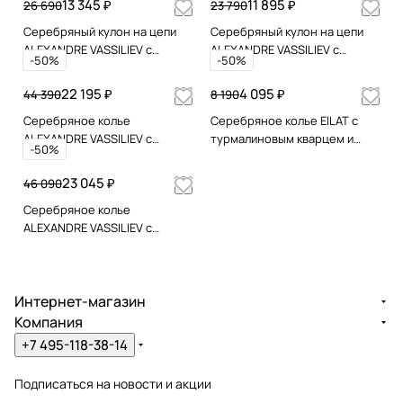
13 345 ₽
11 895 ₽
26 690
23 790
Серебряный кулон на цепи
Серебряный кулон на цепи
ALEXANDRE VASSILIEV с
ALEXANDRE VASSILIEV с
-50%
-50%
голубым кварцем,
голубым кварцем,
перламутром и марказитами
перламутром и марказитами
22 195 ₽
4 095 ₽
44 390
8 190
Swarovski
Swarovski
Серебряное колье
Серебряное колье EILAT с
ALEXANDRE VASSILIEV с
турмалиновым кварцем и
-50%
розовым кварцем и
позолотой
позолотой
23 045 ₽
46 090
Серебряное колье
ALEXANDRE VASSILIEV с
розовым кварцем, шпинелью
и марказитами Swarovski
Интернет-магазин
Компания
+7 495-118-38-14
Подписаться
на новости и акции