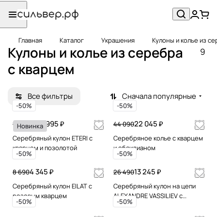
Главная
Каталог
Украшения
Кулоны и колье из с
Кулоны и колье из серебра
9
с кварцем
Все фильтры
Сначала популярные
-50%
-50%
69 995 ₽
22 045 ₽
139 990
44 090
Новинка
Серебряный кулон ETERI с
Серебряное колье с кварцем
кварцем и позолотой
и обсидианом
-50%
-50%
4 345 ₽
13 245 ₽
8 690
26 490
Серебряный кулон EILAT с
Серебряный кулон на цепи
розовым кварцем
ALEXANDRE VASSILIEV с
-50%
-50%
розовым кварцем и
марказитами Swarovski