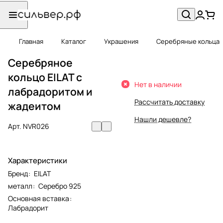
Главная
Каталог
Украшения
Серебряные кольца
Серебряное
кольцо EILAT с
Нет в наличии
лабрадоритом и
Рассчитать доставку
жадеитом
Нашли дешевле?
Арт.
NVR026
Характеристики
Бренд
:
EILAT
металл
:
Серебро 925
Основная вставка
:
Лабрадорит