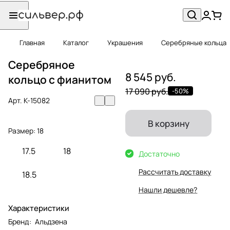
Главная
Каталог
Украшения
Серебряные кольца
Серебряное
8 545 руб.
кольцо с фианитом
17 090 руб.
-50%
Арт.
К-15082
В корзину
Размер:
18
17.5
18
Достаточно
Рассчитать доставку
18.5
Нашли дешевле?
Характеристики
Бренд
:
Альдзена