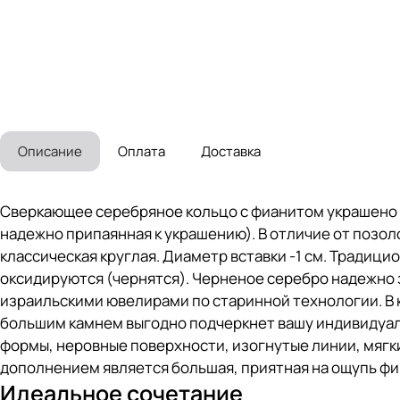
Описание
Оплата
Доставка
Сверкающее серебряное кольцо с фианитом украшено з
надежно припаянная к украшению). В отличие от позоло
классическая круглая. Диаметр вставки -1 см. Традиц
оксидируются (чернятся). Черненое серебро надежно
израильскими ювелирами по старинной технологии. В 
большим камнем выгодно подчеркнет вашу индивидуал
формы, неровные поверхности, изогнутые линии, мягки
дополнением является большая, приятная на ощупь фир
Идеальное сочетание