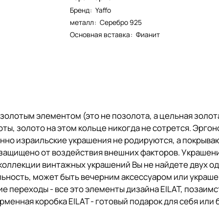
Бренд
:
Yaffo
металл
:
Серебро 925
Основная вставка
:
Фианит
олотым элементом (это не позолота, а цельная золота
ты, золото на этом кольце никогда не сотрется. Эргон
ионно израильские украшения не родируются, а покрыв
 защищено от воздействия внешних факторов. Украшен
коллекции винтажных украшений Вы не найдете двух од
ьность, может быть вечерним аксессуаром или украше
е переходы - все это элементы дизайна EILAT, позаим
менная коробка EILAT - готовый подарок для себя или 