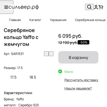
Главная
Каталог
Украшения
Серебряные кольца
Серебряное
6 095 руб.
кольцо Yaffo с
12 190 руб.
-50%
жемчугом
Арт.
SAR1531
В корзину
Размер:
17.5
Мало
17.5
18.5
Рассчитать доставку
Нашли дешевле?
Характеристики
Бренд
:
Yaffo
металл
:
Серебро 925