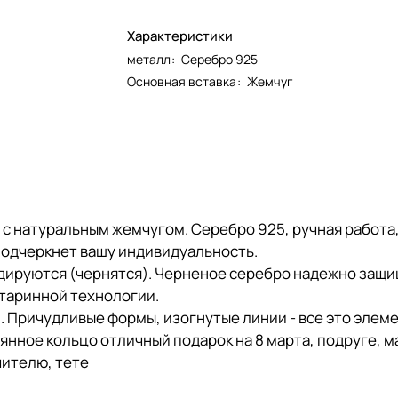
Характеристики
металл
:
Серебро 925
Основная вставка
:
Жемчуг
 с натуральным жемчугом. Серебро 925, ручная работа
подчеркнет вашу индивидуальность.
дируются (чернятся). Черненое серебро надежно защи
таринной технологии.
. Причудливые формы, изогнутые линии - все это элеме
нное кольцо отличный подарок на 8 марта, подруге, м
чителю, тете